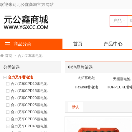
欢迎来到元公鑫商城官方网站
产品
首页
产品中心
商品分类
首页
>
合力叉车蓄电池
分类筛选
电池品牌筛选
合力叉车蓄电池
火炬蓄电池
天能蓄电池
合力叉车CPD10蓄电池
Hawker蓄电池
HOPPECKE蓄
合力叉车CPD15蓄电池
合力叉车CPD20蓄电池
合力叉车CPD25蓄电池
默认
合力叉车CPD30蓄电池
合力叉车CPD35蓄电池
合力叉车CPD40蓄电池