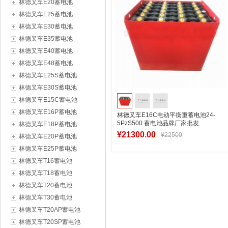
林德叉车E20蓄电池
林德叉车E25蓄电池
林德叉车E30蓄电池
林德叉车E35蓄电池
林德叉车E40蓄电池
林德叉车E48蓄电池
林德叉车E25S蓄电池
林德叉车E30S蓄电池
林德叉车E15C蓄电池
林德叉车E16P蓄电池
林德叉车E16C电动平衡重蓄电池24-
5PzS500 蓄电池品牌厂家批发
林德叉车E18P蓄电池
¥21300.00
¥22500
林德叉车E20P蓄电池
林德叉车E25P蓄电池
林德叉车T16蓄电池
加入购物车
林德叉车T18蓄电池
林德叉车T20蓄电池
林德叉车T30蓄电池
林德叉车T20AP蓄电池
林德叉车T20SP蓄电池