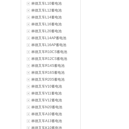
林德叉车L10蓄电池
林德叉车L12蓄电池
林德叉车L14蓄电池
林德叉车L16蓄电池
林德叉车L20蓄电池
林德叉车L14AP蓄电池
林德叉车L16AP蓄电池
林德叉车R10CS蓄电池
林德叉车R12CS蓄电池
林德叉车R14S蓄电池
林德叉车R16S蓄电池
林德叉车R20S蓄电池
林德叉车V10蓄电池
林德叉车V11蓄电池
林德叉车V12蓄电池
林德叉车N20蓄电池
林德叉车A10蓄电池
林德叉车A13蓄电池
林德叉车K10蓄电池