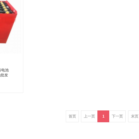
蓄电池
池批发
车
首页
上一页
1
下一页
末页