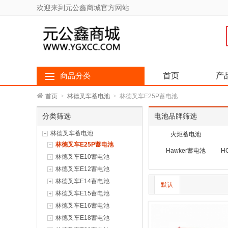
欢迎来到元公鑫商城官方网站
首页
产
商品分类
首页
>
林德叉车蓄电池
>
林德叉车E25P蓄电池
分类筛选
电池品牌筛选
林德叉车蓄电池
火炬蓄电池
林德叉车E25P蓄电池
Hawker蓄电池
H
林德叉车E10蓄电池
林德叉车E12蓄电池
林德叉车E14蓄电池
默认
林德叉车E15蓄电池
林德叉车E16蓄电池
林德叉车E18蓄电池