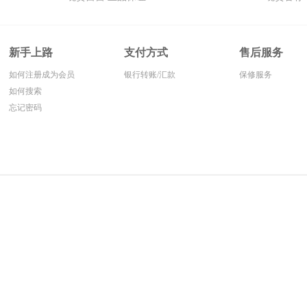
新手上路
支付方式
售后服务
如何注册成为会员
银行转账/汇款
保修服务
如何搜索
忘记密码