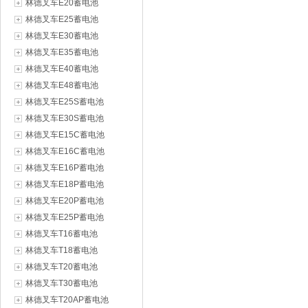
林德叉车E20蓄电池
林德叉车E25蓄电池
林德叉车E30蓄电池
林德叉车E35蓄电池
林德叉车E40蓄电池
林德叉车E48蓄电池
林德叉车E25S蓄电池
林德叉车E30S蓄电池
林德叉车E15C蓄电池
林德叉车E16C蓄电池
林德叉车E16P蓄电池
林德叉车E18P蓄电池
林德叉车E20P蓄电池
林德叉车E25P蓄电池
林德叉车T16蓄电池
林德叉车T18蓄电池
林德叉车T20蓄电池
林德叉车T30蓄电池
林德叉车T20AP蓄电池