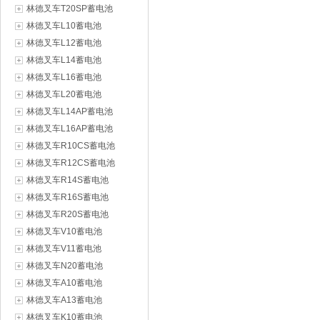
林德叉车T20SP蓄电池
林德叉车L10蓄电池
林德叉车L12蓄电池
林德叉车L14蓄电池
林德叉车L16蓄电池
林德叉车L20蓄电池
林德叉车L14AP蓄电池
林德叉车L16AP蓄电池
林德叉车R10CS蓄电池
林德叉车R12CS蓄电池
林德叉车R14S蓄电池
林德叉车R16S蓄电池
林德叉车R20S蓄电池
林德叉车V10蓄电池
林德叉车V11蓄电池
林德叉车N20蓄电池
林德叉车A10蓄电池
林德叉车A13蓄电池
林德叉车K10蓄电池