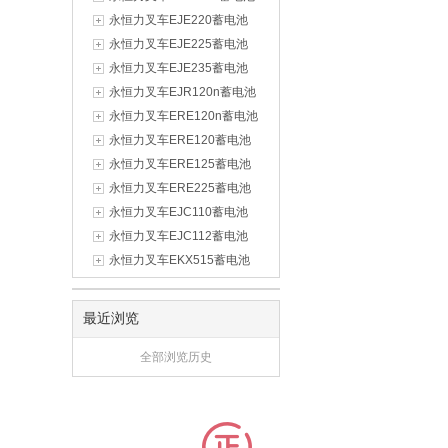
永恒力叉车EJE220蓄电池
永恒力叉车EJE225蓄电池
永恒力叉车EJE235蓄电池
永恒力叉车EJR120n蓄电池
永恒力叉车ERE120n蓄电池
永恒力叉车ERE120蓄电池
永恒力叉车ERE125蓄电池
永恒力叉车ERE225蓄电池
永恒力叉车EJC110蓄电池
永恒力叉车EJC112蓄电池
永恒力叉车EKX515蓄电池
最近浏览
全部浏览历史