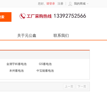
您好,
请登录
注册
我的商城
关于元公鑫
联系我们
金潮宇科蓄电池
GS蓄电池
本州蓄电池
中宝能蓄电池
上一页
下一页